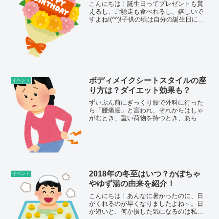
こんにちは！誕生日ってプレゼントも貰
えるし、ご馳走も食べれるし、嬉しいで
すよね!(^^)!子供の頃は自分の誕生日にお
祝いしてもらうだけだったけど、高校生
になると少しバイトもして、おこずかい
ではないお金でお母さんへの誕生日プレ
ゼントを買えるよ...
ボディメイクシートスタイルの座
イベント
り方は？ダイエット効果も？
ずいぶん前にぎっくり腰で外科に行った
ら「腰痛腰」と言われ、それからはしゃ
がむとき、重い荷物を持つとき、あらゆ
る場面で腰には気を付けてきました。最
近、椅子やソファーに座ると、お尻が前
にどんどんずり落ちてしまって、このま
まではイケないと思ってい...
2018年の冬至はいつ？かぼちゃ
イベント
やゆず湯の由来を紹介！
こんにちは！あんなに暑かったのに、日
がくれるのが早くなりましたよね～。日
が短いと、何か損した気になるのは私だ