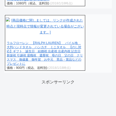
価格：1080円（税込、送料別)
(2018/1/18時点)
ラルフローレン 【RALPH LAUREN】 パイル地
大判ハンドタオル ハンカチ ミニタオル 【のし対
応】ギフト 誕生日 結婚祝 出産祝 出産内祝 記念日
新築祝 引越祝 退職祝 還暦祝 母の日 父の日 クリ
スマス 御歳暮 御年賀 お中元 景品・賞品などの
プレゼントに
価格：900円（税込、送料別)
(2018/1/18時点)
スポンサーリンク