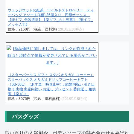
ウェッジウッドの紅茶 ワイルドストロベリー ティ
ーバッグ アソート(4種) 36個入り 円形ボックス
【楽ギフ_包装選択】【楽ギフ_のし宛書】【楽ギフ_
メッセ入力】
価格：2160円（税込、送料別)
(2018/1/18時点)
（スターバックス ギフト スタバ オリガミ コーヒー）
スターバックス オリガミドリップコーヒーギフト
（SB-30E）（あす楽一時休止中）/ 結婚内祝い 引き出
物 引出物 出産内祝い お返し プレゼント 香典返し 粗供
養 【楽ギフ_
価格：3075円（税込、送料無料)
(2018/1/18時点)
バスグッズ
良い香りの入浴剤や、ボディソープの詰め合わせも喜ばれ