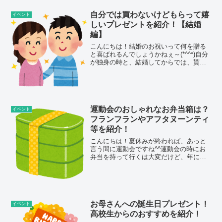
す。幼稚園は制服がある所が多いのです
が、保育園は私服の所がほとんどですよ
自分では買わないけどもらって嬉
イベント
ね。幼稚園の入...
しいプレゼントを紹介！【結婚
編】
こんにちは！結婚のお祝いって何を贈る
と喜ばれるんでしょうかねぇ～(*^^*)自分
が独身の時と、結婚してからでは、貰い
たいものが変わってきたように思いま
す。独身の頃はかわいいいペアのカップ
など、自分が贈りたいものを選んでいま
した。でも自分が結...
運動会のおしゃれなお弁当箱は？
イベント
フランフランやアフタヌーンティ
等を紹介！
こんにちは！夏休みが終われば、あっと
言う間に運動会ですね^^運動会の時にお
弁当を持って行くは大変だけど、年に一
回の大イベント！！！そしてみんなで食
べるお弁当って美味しいですよね(*^-^*)せ
っかくの運動会なので、子供さんの大好
きなものたく...
お母さんへの誕生日プレゼント！
イベント
高校生からのおすすめを紹介！