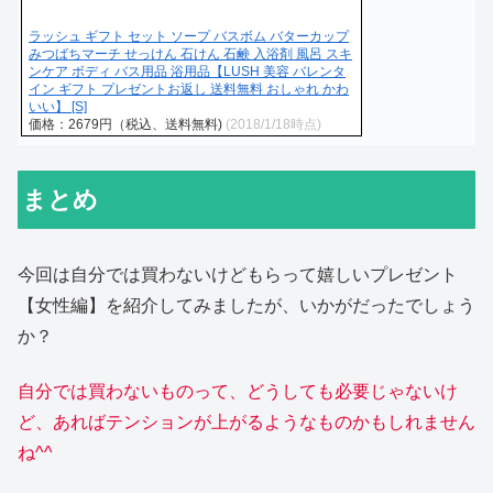
ラッシュ ギフト セット ソープ バスボム バターカップ
みつばちマーチ せっけん 石けん 石鹸 入浴剤 風呂 スキ
ンケア ボディ バス用品 浴用品【LUSH 美容 バレンタ
イン ギフト プレゼントお返し 送料無料 おしゃれ かわ
いい】 [S]
価格：2679円（税込、送料無料)
(2018/1/18時点)
まとめ
今回は自分では買わないけどもらって嬉しいプレゼント
【女性編】を紹介してみましたが、いかがだったでしょう
か？
自分では買わないものって、どうしても必要じゃないけ
ど、あればテンションが上がるようなものかもしれません
ね^^