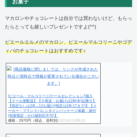
お菓子
マカロンやチョコレートは自分では買わないけど、もらっ
たらとっても嬉しいプレゼントですよ(^^)
ピエールエルメのマカロン、ピエールマルコリーニやゴデ
ィバのチョコレートはおすすめです♪
[ピエール・マルコリーニ]クールセレクション7個入
【クール便配送】【※発送・お届けは2/8(木)以降※】
【指定なしは2/8→12お届け(指定は2/8-17まで)】【メ
ーカー・ブランドバレンタインパッケージ体裁・袋付
(包装指定・かけ紙対応不可)】
価格：2970円（税込、送料別)
(2018/1/18時点)