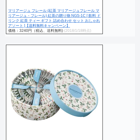
マリアージュ フレール (紅茶 マリアージュフレール マ
リアージュ・フレール) 紅茶の贈り物 NGS-1C [ 飲料 ド
リンク 紅茶 ティー ギフト 詰め合わせ セット おしゃれ
アソート ]【送料無料キャンペーン】
価格：3240円（税込、送料無料)
(2018/1/18時点)