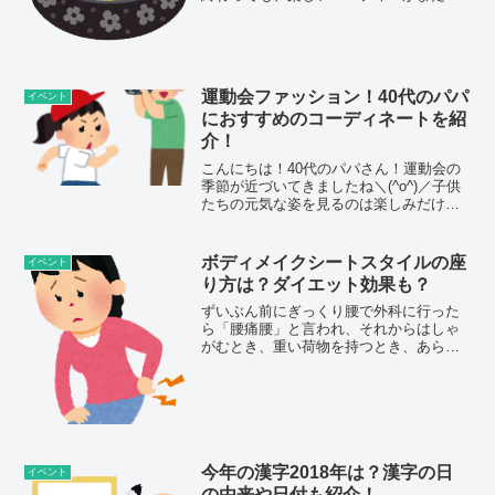
だ続きますね。そんなパーティーのおも
てなし料理にピッタリなのがちらし寿司
です。ちらし寿司はたくさんの具材が入
って、豪華に見えて、美...
運動会ファッション！40代のパパ
イベント
におすすめのコーディネートを紹
介！
こんにちは！40代のパパさん！運動会の
季節が近づいてきましたね＼(^o^)／子供
たちの元気な姿を見るのは楽しみだけ
ど、自分のファッションにちょっと自信
がない…なんて思っていませんか？運動
会の日は子供たちだけでなく、パパたち
ボディメイクシートスタイルの座
イベント
も注目の的☆☆☆特...
り方は？ダイエット効果も？
ずいぶん前にぎっくり腰で外科に行った
ら「腰痛腰」と言われ、それからはしゃ
がむとき、重い荷物を持つとき、あらゆ
る場面で腰には気を付けてきました。最
近、椅子やソファーに座ると、お尻が前
にどんどんずり落ちてしまって、このま
まではイケないと思ってい...
今年の漢字2018年は？漢字の日
イベント
の由来や日付も紹介！