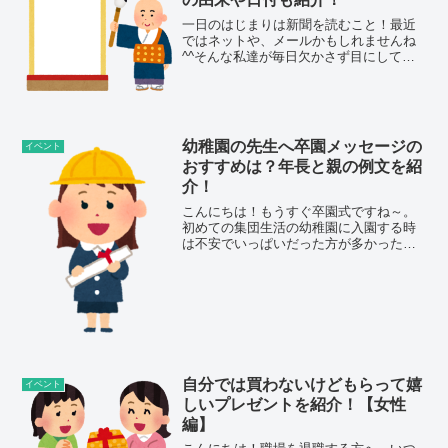
一日のはじまりは新聞を読むこと！最近
ではネットや、メールかもしれませんね
^^そんな私達が毎日欠かさず目にしてい
る漢字に「漢字の日」があるって知って
いましたか？今回は「漢字の日」につい
て調べてみたいと思います♪漢字の日の由
来や日付は？漢字の日...
幼稚園の先生へ卒園メッセージの
イベント
おすすめは？年長と親の例文を紹
介！
こんにちは！もうすぐ卒園式ですね～。
初めての集団生活の幼稚園に入園する時
は不安でいっぱいだった方が多かったと
思います。泣いて幼稚園に行きたくない
～なんて言われると、どうしたらいいん
だろう？？？って悩んでいた親御さんも
たくさんいた事でしょう。...
自分では買わないけどもらって嬉
イベント
しいプレゼントを紹介！【女性
編】