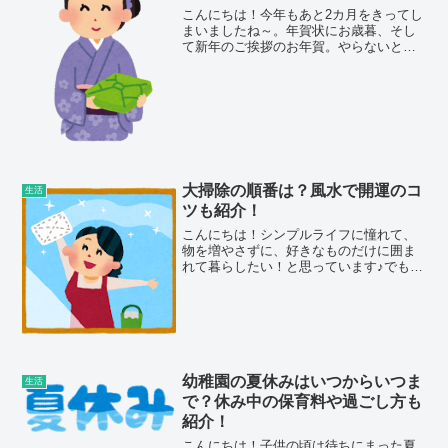
こんにちは！今年もあと2カ月をきってし
まいましたね～。年賀状にお歳暮、そし
て新年のご挨拶のお年賀。やらないとい
けないことがたくさんあって忙しくなり
ますね^^;結婚して初めてのお正月に義理
家に伺うときに、どんなお年賀を持って
いくのが良いのか悩...
大掃除の順番は？風水で開運のコ
生活
ツも紹介！
こんにちは！シンプルライフに憧れて、
物を増やさずに、好きなものだけに囲ま
れて暮らしたい！と思っています♪でも買
い物が大好き～！なんですよね^^;なの
で、いらないものは捨てる！買う前に相
談する！ようにしています。共働きして
いるので掃除は週末に...
幼稚園の夏休みはいつからいつま
生活
で？休み中の保育料や過ごし方も
紹介！
こんにちは！子供の頃は待ちにまった夏