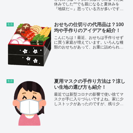
休みでした^^でも親になると夏休みを
『地獄だ～』思っている方が多いですよ
ね^^;朝昼晩のご飯の用意はもちろん、一
日中子供と一緒に過ごすのって自分の子
供でもかなり大変ですよね。幼稚園での
おせちの仕切りの代用品は？100
生活
初めての夏休みをどう...
均や手作りのアイデアを紹介！
こんにちは！最近、おせちは手作りせず
に買う家庭が増えています。いろんな種
類のおせちがあって、お重に詰められた
もの、真空パックになっていて自分で詰
めるもの等、いろいろなおせちがありま
すよね。私は好きなものだけ詰め合わせ
たいので、作れるものは作...
夏用マスクの手作り方法は？涼し
生活
い生地の選び方も紹介！
最近では新型コロナの影響で使い捨てマ
スクが手に入りづらいですよね。家に少
しストックがあったのですが、残り少な
くなってきてしまいました(*_*)たまたま
雑貨屋さんで手作りマスクが売っている
のを見つけました。丁寧な作りで、生地
もかわいく、ゴムも...