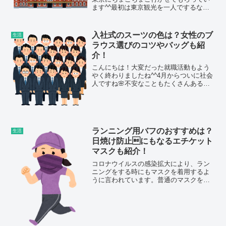
ます^^最初は東京観光を一人でするなん
て・・・。家でお留守番していた方がい
いのになぁ～って思っていました^^;でも
何度か一緒についていってるうちに、一
入社式のスーツの色は？女性のブ
生活
人での東京観光も楽...
ラウス選びのコツやバッグも紹
介！
こんにちは！大変だった就職活動もよう
やく終わりましたね^^4月からついに社会
人ですね🌸不安なこともたくさんあると
思いますが、誰もが最初は一年生！！！
失敗を恐れずに頑張ってくださいね！入
社式は、これから一緒に働いて行く同僚
や上司の方との初対面...
ランニング用バフのおすすめは？
生活
日焼け防止にもなるエチケット
マスクも紹介！
コロナウイルスの感染拡大により、ラン
ニングをする時にもマスクを着用するよ
うに言われています。普通のマスクをつ
けて走ると息が苦しくなって、無理して
走り続けると、体調が悪くなってしまう
こともあるようです。ランニング用のマ
スクには、バフがおすすめ...