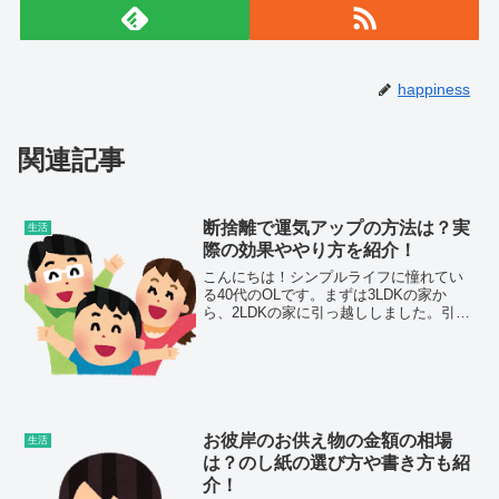
happiness
関連記事
断捨離で運気アップの方法は？実
生活
際の効果ややり方を紹介！
こんにちは！シンプルライフに憧れてい
る40代のOLです。まずは3LDKの家か
ら、2LDKの家に引っ越ししました。引っ
越す時にゴミ袋20袋の断捨離をしたつも
りでしたが、まだまだ家にはたくさんの
荷物があります。私は買い物が大好きだ
し、旦那さんは...
お彼岸のお供え物の金額の相場
生活
は？のし紙の選び方や書き方も紹
介！