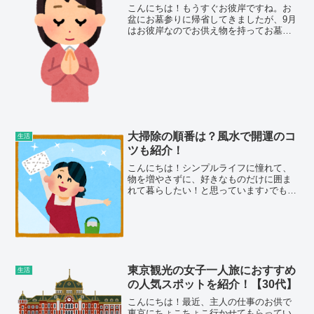
こんにちは！もうすぐお彼岸ですね。お
盆にお墓参りに帰省してきましたが、9月
はお彼岸なのでお供え物を持ってお墓参
りに行ってきます。お正月にお盆、春と
秋のお彼岸、年に4回ありますよね。毎
回、お供え物っていくら位したらいいん
だろう？のし紙っている...
大掃除の順番は？風水で開運のコ
生活
ツも紹介！
こんにちは！シンプルライフに憧れて、
物を増やさずに、好きなものだけに囲ま
れて暮らしたい！と思っています♪でも買
い物が大好き～！なんですよね^^;なの
で、いらないものは捨てる！買う前に相
談する！ようにしています。共働きして
いるので掃除は週末に...
東京観光の女子一人旅におすすめ
生活
の人気スポットを紹介！【30代】
こんにちは！最近、主人の仕事のお供で
東京にちょこちょこ行かせてもらってい